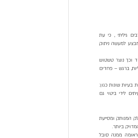
חקר התדרים שלי החל כמטפלת בפוסט טראומות. לאחר שנים של עבודה עם מטופלים רבים גיליתי , כי עת 
שמתרחשת טראומה בגופנו, על מנת להתמודד עם האירוע, הגוף מבודד את האיזור אשר נפגע, מבצע למעשה ניתוק 
מנגנון הגנה של הגוף בעת טראומה, היא הוצאת חלק קטן ממהות הנשמה כדי לאפשר לנו לשרוד וכך נוצר טשטוש 
מעין מסך ערפל כזה או אחר באיזור הפגוע.  כאשר זה בא לידי ביטוי בשכל-תתכנה הפרעות מנטליות, ברגש – פחדים 
זוהי למעשה הפוסט טראומה הנצרבת בזכרון הגוף והרגש שמשפיעה על תפקודי הגוף וכידוע יוצרת בעיות שונות כגון: 
בעיות פוריות, עצירות, כאבים בלתי מוסברים וכיוצ"ב ו/או לחילופין הצפות ריגשיות שבאות לעיתים לידי ביטוי גם 
כמטפל/ת, אני מתחברת לרמה האתרית של המטופל/ת, מאבחנת את פוסט הטראומה קרי, את החלק המנותק ומסייעת 
דויק ביותר. 
למעשה, אני מחברת מחדש (אנרגטית) את האיזור המנותק (באמיגדלה) לשם מיסוס הפוסט טראומה ממנה סובל 