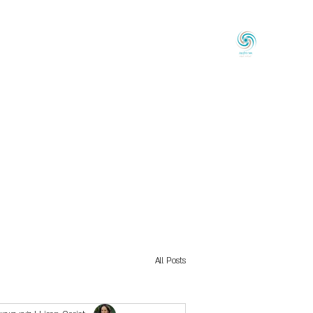
אוֹר הַלְּבוֹנָה
לְכַוֵּון ◦ לְהָאִיר ◦ לְהַעֲצִים
עַמּוּד הַבַּיִת
אוֹדוֹת
לָקוֹחוֹת מַמְלִיצִים
טִיפּוּלִים
בלוג
צוֹר קֶש
All Posts