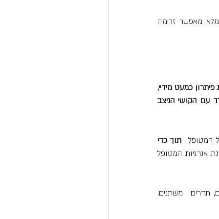
בעוד שטראומה יוצרת אצלנו כאב נפשי/פיסי כלוא ומשבשת זרימה טבעית של אנרגיה, חיבור מלא מאפשר זרימה 
במקום לבלות שנים בטיפולים ולהוציא כספים רבים בניסוי וטעיה, שיטת הטיפול שפיתחתי מאפשרת פיתרון כמעט מידיי, 
שחוסך עבור המטופל/ת את התהיות ומוביל באותו רגע ממש וישירות לנתיב שיסייע לו/ה להתמודד עם הקושי הניצב 
 המטופל , 
תוך כדי 
, אני מנקה את החלקים המיותרים בתהליך ומייצרת איזון מחודש בין העיקר לתפל תוך הכוונת אנרגיות המטופל 
כעת המטופל/ת עבר/ו חיבור מחדש, ניקוי ואיזון. העבודה לא תמה בכך. כידוע, החיים ממשיכים, תדרים  משתנים, 