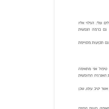
במשך שנות עבודתי פיתחתי שיטה מבוססת תזונה לשימור התוצאות אליהם הגעתי עם המטופלים שלי. הגילוי אליו 
הגעתי הוא כי בסוג מזון אותו אנו אוכלים יש הכוח לאזן את גופנו לא רק ברמה הפיסית, אלא גם ברמה הנפשית 
והבנתי כי לתזונה בעצם, קשר ישיר, לאירועי חיינו ולהצלחותינו ולהתמודדויות עימן אנו נדרשים כמו גם תקיעות מסויימת 
גילוי זה, גרם לי לחקור את התדרים של סוגי המזונות הקיימים והנצרכים על ידנו וכיום לאחר טיפול אני מתאימה 
למטופל/ת את סוג המזון המתאים לו ברמה התדרית נכון לאותו המועד על מנת שישמר את זרימת האנרגיה החופשית 
לאחר שחקרתי את תדרי המזון שנים, יש בי את היכולת והידע להתאים את המזון לתדר של האדם אשר יטיב עימו, שכן 
כאשר מרכזי האנרגיה שלנו לאחר טיפול, זורמים ובשילוב עם שמירה איזון תוך תזונה תדרית מתאימה, חווית החיים 