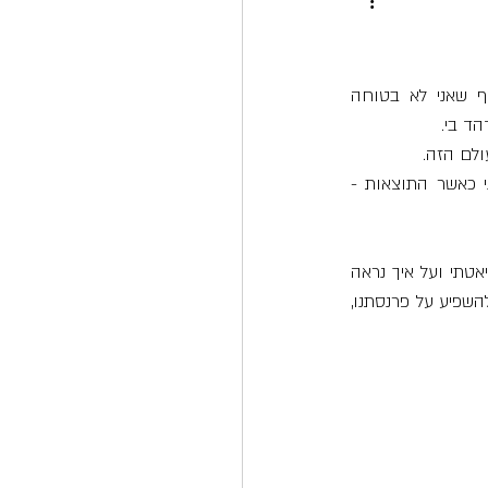
כשאני שומעת את המילה "תדר" מתעוררת בי התרגשות פנימית, מעין תחושה פנימית שעל אף שאני לא בטוחה 
ד בי.
לם הזה. 
אנחנו מכילים תדרים, לכל אחד מאיתנו התדר המיוחד שלנו, ואנו לעיתים נעים מתדר אחד לשני כאשר התוצאות - 
יוצא איפה, כי גם "אכילה מוכוונת תדרים", יכולה להשפיע על איכות חיינו, אבל לא רק באספקט הדיאטתי ועל איך נראה 
בבקיני החדש בקיץ, אלא "אכילת מוכוונת תדרים" יכולה להפוך אותנו למגשימי החלומות של חיינו, להשפיע על פרנסתנו, 