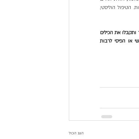
שונה. הנוכחות בגופנו מוגברת, ההרזיה קלה, תדר השמחה והקלילות מתגבר. התוצאות מדהימות. הטיפול הוליסטי, 
בטיפול נחדד ונלמד הקשבה חיבור בהקשבה לגוף בעזרת תזונה בתדרים והקשבה לרצונות האחר ותקבלו את הכילים 
לאזן בעצמכם את חייכם לטובה בכל פעם שמשהו עובר על הגוף שלכם או על מצבכם הנפשי או הפיסי לרבות 
הצג הכול