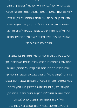
מבוגרים וילדים [וגם את הילדים שלי] בתהליך מיוחד,
ללא תרופות
, במטרה לאזן, לנקות ולחזק את מי שסובל
מבעיות קשב וריכוז. אני מודה ושמחה על כך, שישנה
חלופה נכונה, ושברוב וככל המקרים, ניתן מענה חלקי
ו/או מלא לחוסר השקט, שנוצר מטבעו, לאדם או ילד,
הסובל מבעיות קשב וריכוז. לקוחותיי המרוצים, מודים
ומופתעים משיפור רב!
​כיום, בעיות קשב וריכוז הן עניין מאוד מדובר בחברה,
והמודעות לתופעה זו הלכה וגברה בשנים האחרונות. אך,
ישנם הרבה מקרים בהם היד קלה על ההדק, ואנשים
בוחרים לקחת טיפול תרופתי בבעיית הקשב והריכוז, עוד
לפני שאפילו אובחנו כסובלים מבעיות קשב וריכוז באופן
מקצועי. לכן, כיום, השימוש בריטלין הינו נפוץ ביותר
בקרב אנשים הסובלים מבעיות קשב וריכוז. רבים הם,
מילדי בית הספר ועד המבוגרים, שלוקחים
ריטלין/קונצרטה, בכדי להיות מסוגלים לצלוח את