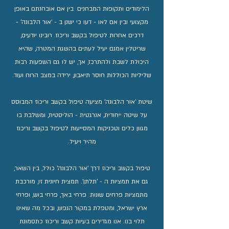
הלימודים ותקופות המבחנים. בין אם אובחנתם באופן
מקצועי ובין אם לאו - דעו כי ישנן ב - 'אור הלבונה' -
דרכים אחרות לטיפול בקשב וריכוז. רובינו יודעים,
שריטלין אמנם יעיל לעתים בהשגת המטרה, שהיא
היכולת לשבת ולהתרכז, אך, יש לו גם השפעות רבות
שליליות הכוללות חוסר תיאבון, ירידה במצב הרוח ועוד.
שיטת 'אור הלבונה' מציעה טיפול בקשב וריכוז המבוסס
על שיטה ייחודית, אנרגטית - הוליסטית, ומשלבת בו
מגוון כלים וטכניקות המסייעות לטיפול בקשב וריכוז
מהיר ויעיל.
טיפול בקשב וריכוז דרך 'אור הלבונה' כולל, בין השאר,
גם את תמציות ה - 'תלתן'. תמצית חיונית זו, מורכבת
מתמציות פרחים שונות: פרחי באך, פרחי בוש, ופרחי
ארץ ישראל, ומטפלת במקור הנפש, ובכל מה שאינו
תלוי בנו. אנו מגדירים בעיות קשב וריכוז כתסמונת