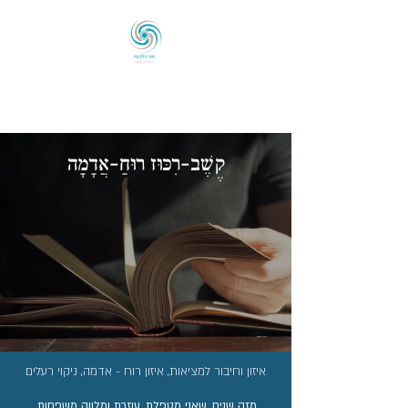
אוֹר הַלְּבוֹנָה
לְכַוֵּון ◦ לְהָאִיר ◦ לְהַעֲצִים
קֶשֶׁב-רִכּוּז רוּחַ-אֲדָמָה
איזון וחיבור למציאות, איזון רוח - אדמה, ניקוי רעלים
מזה שנים, שאני מטפלת, עוזרת ומלווה משפחות,