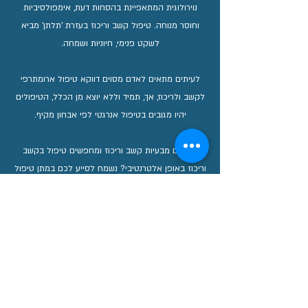
נוירולוגית המתאפיינת בהסחות דעת, אימפולסיביות
וחוסר מנוחה. טיפול קשב וריכוז בעזרת 'תלתן' מביא
לשקט פנימי, חיוניות ושמחה.
לעיתים מתאים לאדם מסוים דווקא טיפול ארומתרפי
לקשב ולריכוז, אך, תמיד וללא יוצא מן הכלל, הטיפולים
יהיו מגובים בטיפול אנרגטי לפי אבחון מקיף.
סובלים מבעיות קשב וריכוז ומחפשים טיפול בקשב
וריכוז באופן אלטרנטיבי? נשמח לסייע לכם במתן טיפול
מתאים.
צרו קשר עכשיו בעמוד יצירת קשר
כאן
, או לחצו על
כפתור תיאום פגישה, לקביעת שיחת היכרות טלפונית,
של 15 דק' ללא עלות, בזמן שנוח לכם.
פגישת היכרות
כישוף ומאגיה