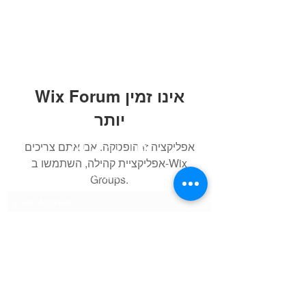
Wix Forum אינו זמין
יותר
אוֹר הַלְּבוֹנָה
אפליקציה זו הופסקה. אם אתם צריכים
אפליקציית קהילה, השתמשו ב-Wix
Subscribe Form
Groups.
Submit
lirancoriat@gmail.com