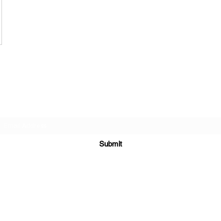
אוֹר הַלְּבוֹנָה
Subscribe Form
Submit
lirancoriat@gmail.com
058-4226683